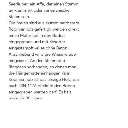
Seeräuber, ein Affe, der einen Stamm 
umklammert oder venezianische 
Stelen sein.
Die Stelen sind aus extrem haltbarem 
Robinienholz gefertigt, werden direkt 
einen Meter tief in den Boden 
eingegraben und mit Schotter 
eingestampft -alles ohne Beton. 
Anschließend wird die Wiese wieder 
eingesetzt. An den Stelen sind 
Ringösen vorhanden, an denen man 
die Hängematte einhängen kann.
Robinienholz ist das einzige Holz, das 
nach DIN 1176 direkt in den Boden 
eingegraben werden darf. Es hält 
mehr als 30 Jahre.
Wir versenden das Produkt auf Palette 
mit Aufbauanleitung. Sie können sich 
die Liefer-, Aufbauarbeiten aber auch 