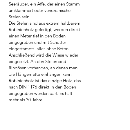
Seeräuber, ein Affe, der einen Stamm 
umklammert oder venezianische 
Stelen sein.
Die Stelen sind aus extrem haltbarem 
Robinienholz gefertigt, werden direkt 
einen Meter tief in den Boden 
eingegraben und mit Schotter 
eingestampft -alles ohne Beton. 
Anschließend wird die Wiese wieder 
eingesetzt. An den Stelen sind 
Ringösen vorhanden, an denen man 
die Hängematte einhängen kann.
Robinienholz ist das einzige Holz, das 
nach DIN 1176 direkt in den Boden 
eingegraben werden darf. Es hält 
mehr als 30 Jahre.
Wir versenden das Produkt auf Palette 
mit Aufbauanleitung. Sie können sich 
die Liefer-, Aufbauarbeiten aber auch 